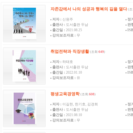
자존감에서 나의 성공과 행복의 길을 열다
(조
저자 :
신원주
정가
출판사 :
도서출판 두남
판형
출간일 :
2021.08.25
ISB
강의보조자료 :
무
취업전략과 직장생활
(조회:
649
)
저자 :
하태호
정가
출판사 :
도서출판 두남
판형
출간일 :
2022.01.10
ISB
강의보조자료 :
유
평생교육경영학
(조회:
608
)
저자 :
이길헌, 한기호, 김경희
정가
출판사 :
도서출판 두남
판형
출간일 :
2021.08.10
ISB
강의보조자료 :
무