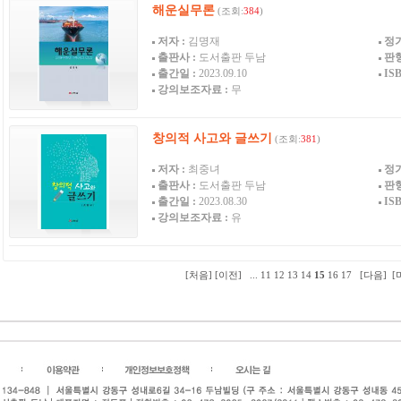
해운실무론
(조회:
384
)
저자 :
김명재
정가
출판사 :
도서출판 두남
판형
출간일 :
2023.09.10
ISB
강의보조자료 :
무
창의적 사고와 글쓰기
(조회:
381
)
저자 :
최중녀
정가
출판사 :
도서출판 두남
판형
출간일 :
2023.08.30
ISB
강의보조자료 :
유
[처음]
[이전]
...
11
12
13
14
15
16
17
[다음]
[