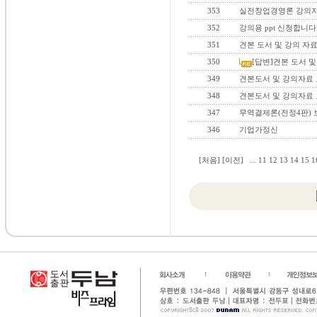
353
실전창업경영론 강의자
352
강의용 ppt 신청합니다
351
견본 도서 및 강의 자료
350
[답변]견본 도서 및 
349
견본도서 및 강의자료
348
견본도서 및 강의자료
347
무역결제론(전정4판) 
346
기업가정신
[처음]
[이전]
...
11
12
13
14
15
1